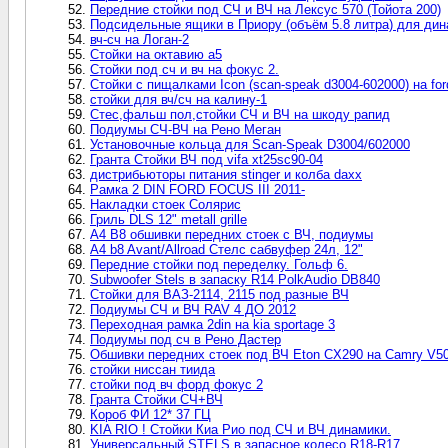
Передние стойки под СЧ и ВЧ на Лексус 570 (Тойота 200)
Подсидельные ящики в Приору (объём 5.8 литра) для дин
вч-сч на Логан-2
Стойки на октавию а5
Стойки под сч и вч на фокус 2.
Стойки с пищалками Icon (scan-speak d3004-602000) на for
стойки для вч/сч на калину-1
Стес,фальш пол,стойки СЧ и ВЧ на шкоду рапид
Подиумы СЧ-ВЧ на Рено Меган
Установочные кольца для Scan-Speak D3004/602000
Гранта Стойки ВЧ под vifa xt25sc90-04
дистрибьюторы питания stinger и колба daxx
Рамка 2 DIN FORD FOCUS III 2011-
Накладки стоек Солярис
Гриль DLS 12" metall grille
A4 B8 обшивки передних стоек с ВЧ, подиумы
A4 b8 Avant/Allroad Стелс сабвуфер 24л, 12"
Передние стойки под переделку. Гольф 6.
Subwoofer Stels в запаску R14 PolkAudio DB840
Стойки для ВАЗ-2114, 2115 под разные ВЧ
Подиумы СЧ и ВЧ RAV 4 ДО 2012
Переходная рамка 2din на kia sportage 3
Подиумы под сч в Рено Дастер
Обшивки передних стоек под ВЧ Eton CX290 на Camry V50
стойки ниссан тиида
стойки под вч форд фокус 2
Гранта Стойки СЧ+ВЧ
Короб ФИ 12* 37 ГЦ
KIA RIO ! Стойки Киа Рио под СЧ и ВЧ динамики.
Универсальный STELS в запасное колесо R18-R17.