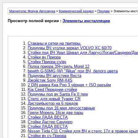
Магнитола::Форум Автозвука
>
Коммерческий раздел
>
Продам
> Элементы инст
Просмотр полной версии :
Элементы инсталляции
Стаканы и сетки на твитеры.
Подиумы ВЧ уголки зеркал VOLVO XC 60/70
Стойки под ВЧ Урал Шквал для Ларгус/Логан/Сандеро/Да
Стойки вч Приора
Стойки Приора сч/вч
Полка приора ЗЯ+гриль Morel 12
bewith G-50MG (W) "Яйца" под ВЧ, белого цвета
Подиумы ВЧ акустики Веста
Джойстик Sony RM-X4S
2 DIN рамка Киа Рио 3 чёрная + ISO разъём
Kia Ceed Передние стойки
Подиумы под вч Santa Fe II new
Стелс для новый Туарег CR
Дистрибьютор на 6 предов
Подиумы под 16 мид двусоставные
Грили Морель 16см две пары
Стойки ЛАДА ВЕСТА
Стойки Дастер Сандеро
Стойки ЛАДА ВЕСТА
Nissan Tiida C11 Стойки для ВЧ и стелс 17л в правое кры
Стойки вч сч Приора