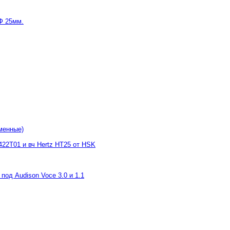
Ф 25мм.
рменные)
422T01 и вч Hertz HT25 от HSK
 под Audison Voce 3.0 и 1.1