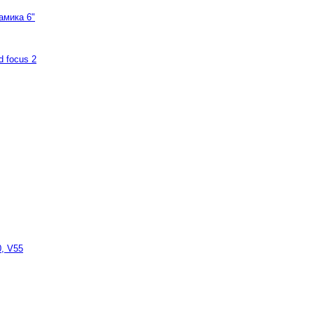
амика 6"
d focus 2
, V55