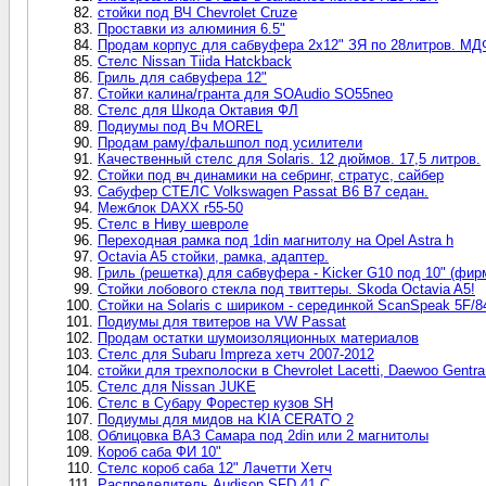
стойки под ВЧ Chevrolet Cruze
Проставки из алюминия 6.5"
Продам корпус для сабвуфера 2х12" ЗЯ по 28литров. МД
Стелс Nissan Tiida Hatckback
Гриль для сабвуфера 12"
Стойки калина/гранта для SOAudio SO55neo
Стелс для Шкода Октавия ФЛ
Подиумы под Вч MOREL
Продам раму/фальшпол под усилители
Качественный стелс для Solaris. 12 дюймов. 17,5 литров.
Стойки под вч динамики на себринг, стратус, сайбер
Сабуфер СТЕЛС Volkswagen Passat B6 B7 седан.
Межблок DAXX r55-50
Стелс в Ниву шевроле
Переходная рамка под 1din магнитолу на Opel Astra h
Octavia A5 стойки, рамка, адаптер.
Гриль (решетка) для сабвуфера - Kicker G10 под 10" (фи
Стойки лобового стекла под твиттеры. Skoda Octavia A5!
Стойки на Solaris с шириком - серединкой ScanSpeak 5F/8
Подиумы для твитеров на VW Passat
Продам остатки шумоизоляционных материалов
Стелс для Subaru Impreza хетч 2007-2012
стойки для трехполоски в Chevrolet Lacetti, Daewoo Gentra
Стелс для Nissan JUKE
Стелс в Субару Форестер кузов SH
Подиумы для мидов на KIA CERATO 2
Облицовка ВАЗ Самара под 2din или 2 магнитолы
Короб саба ФИ 10"
Стелс короб саба 12" Лачетти Хетч
Распределитель Audison SFD 41.C