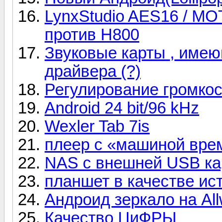
LynxStudio AES16 / MOT
против Н800
Звуковые карты , име
драйвера (?)
Регулирование громкос
Android 24 bit/96 kHz
Wexler Tab 7is
плеер с «машиной вре
NAS с внешней USB ка
планшет в качестве ис
Андроид зеркало на All
Качество ЦиФРЫ