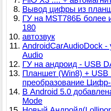
Вывод цифры из планш
ГУ на MST786Б более 
180
автозвук
AndroidCarAudioDock -
Audio
ГУ на андроид - USB DA
Планшет (Win8) + USB 
преобразование Цифр
В Android 5.0 добавле
Mode
Новый Андройд(Lollipo