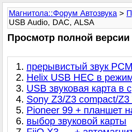
Магнитола::Форум Автозвука
>
П
USB Audio, DAC, ALSA
Просмотр полной версии
прерывистый звук PCM
Helix USB HEC в режим
USB звуковая карта в 
Sony Z3/Z3 compact/Z3 
Pioneer 99 + планшет 
выбор звуковой карты
FiiO X3 .... + автомаг