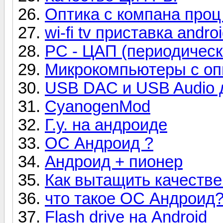
Оптика с компана проц
wi-fi tv приставка andr
PC - ЦАП (периодическ
Микрокомпьютеры с оп
USB DAC и USB Audio д
CyanogenMod
Г.у. на андроиде
ОС Андроид ?
Андроид + пионер
Как вытащить качестве
что такое ОС Андроид
Flash drive на Android