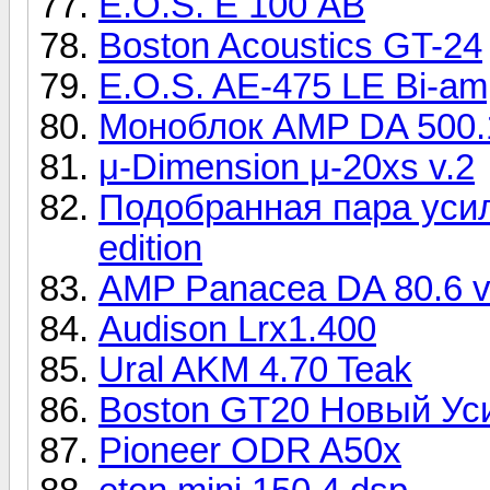
E.O.S. Е 100 АВ
Boston Acoustics GT-24
E.O.S. AE-475 LE Bi-am
Моноблок AMP DA 500.
μ-Dimension μ-20xs v.2
Подобранная пара усил
edition
AMP Panacea DA 80.6 v
Audison Lrx1.400
Ural AKM 4.70 Teak
Boston GT20 Новый Ус
Pioneer ODR A50x