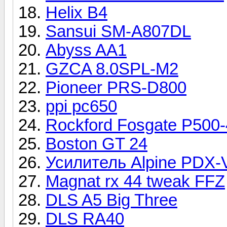
Helix B4
Sansui SM-A807DL
Abyss AA1
GZCA 8.0SPL-M2
Pioneer PRS-D800
ppi pc650
Rockford Fosgate P500-
Boston GT 24
Усилитель Alpine PDX-
Magnat rx 44 tweak FFZ
DLS A5 Big Three
DLS RA40