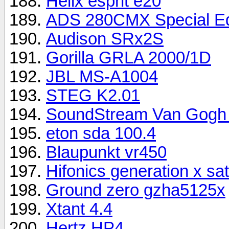
Helix esprit e20
ADS 280CMX Special Ed
Audison SRx2S
Gorilla GRLA 2000/1D
JBL MS-A1004
STEG K2.01
SoundStream Van Gogh 
eton sda 100.4
Blaupunkt vr450
Hifonics generation x sa
Ground zero gzha5125x
Xtant 4.4
Hertz HP4