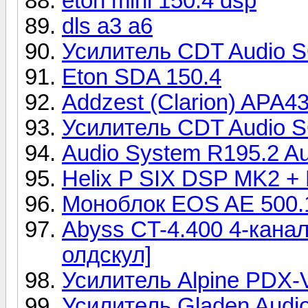
eton mini 150.4 dsp
dls a3 a6
Усилитель CDT Audio 
Eton SDA 150.4
Addzest (Clarion) APA
Усилитель CDT Audio 
Audio System R195.2 A
Helix P SIX DSP MK2 +
Моноблок EOS AE 500.
Abyss CT-4.400 4-кана
олдскул]
Усилитель Alpine PDX-
Усилитель Gladen Audi