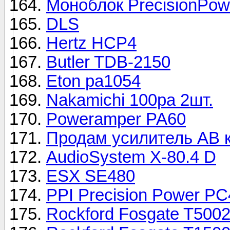
Моноблок PrecisionPo
DLS
Hertz HCP4
Butler TDB-2150
Eton pa1054
Nakamichi 100pa 2шт.
Poweramper PA60
Продам усилитель АВ 
AudioSystem X-80.4 D
ESX SE480
PPI Precision Power P
Rockford Fosgate T500