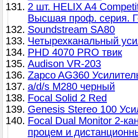
2 шт. HELIX A4 Competi
Высшая проф. серия. 
Soundstream SA80
Четырехканальный усили
PHD 4070 PRO твик
Audison VR-203
Zapco AG360 Усилител
a/d/s M280 черный
Focal Solid 2 Red
Genesis Stereo 100 Ус
Focal Dual Monitor 2-к
процем и дистанционн