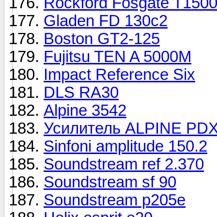
Rockford Fosgate T150
Gladen FD 130c2
Boston GT2-125
Fujitsu TEN A 5000M
Impact Reference Six
DLS RA30
Alpine 3542
Усилитель ALPINE PD
Sinfoni amplitude 150.2
Soundstream ref 2.370
Soundstream sf 90
Soundstream p205e