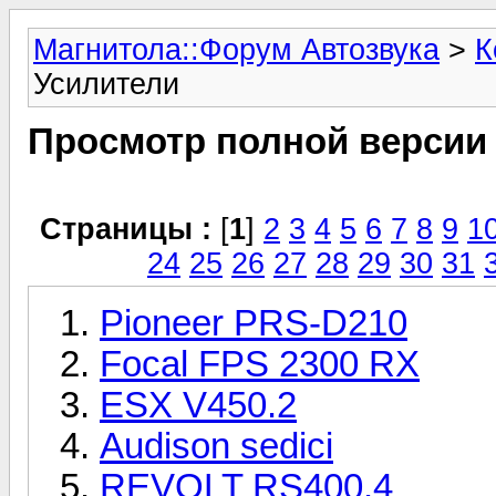
Магнитола::Форум Автозвука
>
К
Усилители
Просмотр полной версии
Страницы :
[
1
]
2
3
4
5
6
7
8
9
1
24
25
26
27
28
29
30
31
Pioneer PRS-D210
Focal FPS 2300 RX
ESX V450.2
Audison sedici
REVOLT RS400.4