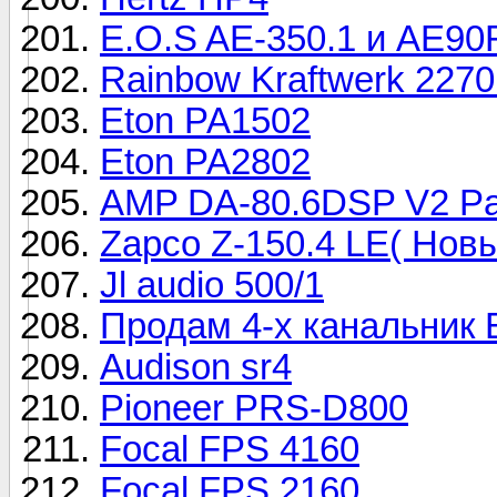
E.O.S AE-350.1 и AE90
Rainbow Kraftwerk 2270
Eton PA1502
Eton PA2802
AMP DA-80.6DSP V2 P
Zapco Z-150.4 LE( Нов
Jl audio 500/1
Продам 4-х канальник 
Audison sr4
Pioneer PRS-D800
Focal FPS 4160
Focal FPS 2160