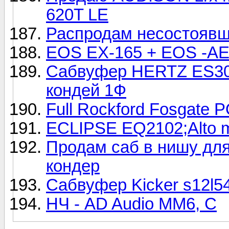
620T LE
Распродам несостоявш
EOS EX-165 + EOS -AE
Сабвуфер HERTZ ES30
кондей 1Ф
Full Rockford Fosgate
ECLIPSE EQ2102;Alto 
Продам саб в нишу для
кондер
Сабвуфер Kicker s12l
НЧ - AD Audio MM6, С