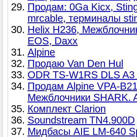
Продам: 0Ga Kicx, Sting
mrcable, терминалы sti
Helix H236, Межблочни
EOS, Daxx
Alpine
Продаю Van Den Hul
ODR TS-W1RS DLS A3
Продам Alpine VPA-B21
Межблочники SHARK. A
Комплект Clarion
Soundstream TN4.900D
Мидбасы AIE LM-640 Sp