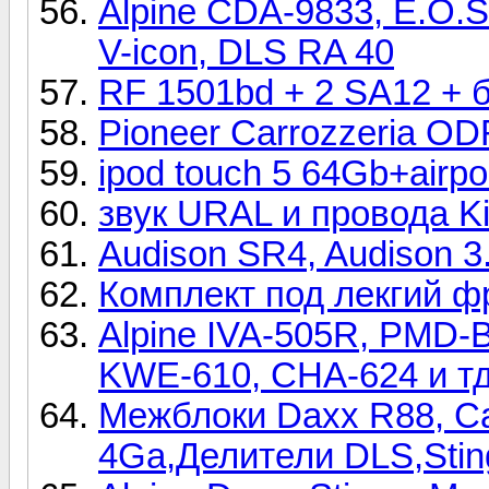
Alpine CDA-9833, E.O.S.
V-icon, DLS RA 40
RF 1501bd + 2 SA12 + 
Pioneer Carrozzeria OD
ipod touch 5 64Gb+airp
звук URAL и провода K
Audison SR4, Audison 3.
Комплект под лекгий фр
Alpine IVA-505R, PMD-
KWE-610, CHA-624 и т
Межблоки Daxx R88, Ca
4Ga,Делители DLS,Stin