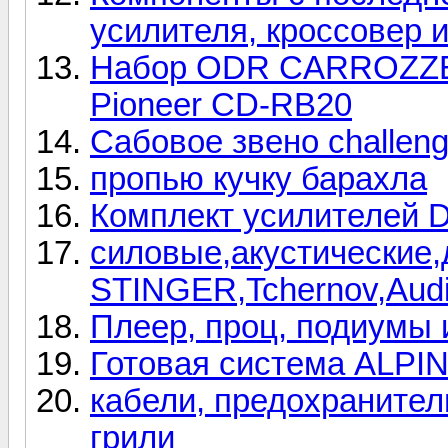
усилителя, кроссовер и
Набор ODR CARROZZER
Pioneer CD-RB20
Сабовое звено challeng
пропью кучку барахла
Комплект усилителей D
силовые,акустические,
STINGER,Tchernov,Aud
Плеер, проц, подиумы и
Готовая система ALPINE
кабели, предохранитель
грили