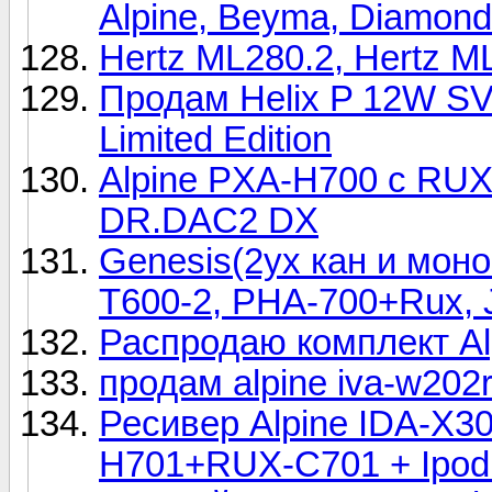
Alpine, Beyma, Diamond
Hertz ML280.2, Hertz ML
Продам Helix P 12W SVC
Limited Edition
Alpine PXA-H700 с RUX
DR.DAC2 DX
Genesis(2ух кан и моноб
T600-2, PHA-700+Rux, 
Распродаю комплект Alpi
продам alpine iva-w202r
Ресивер Alpine IDA-X3
H701+RUX-C701 + Ipod 