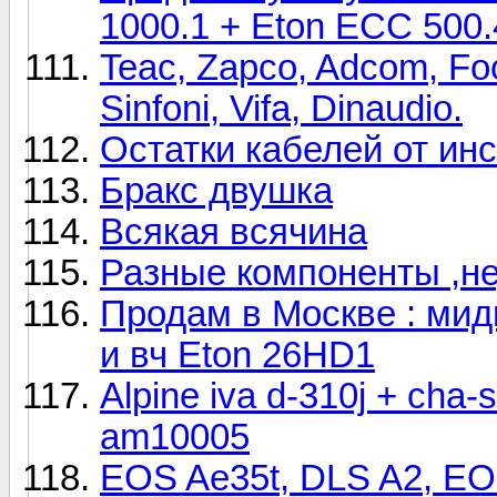
1000.1 + Eton ECC 500.
Teac, Zapco, Adcom, Foc
Sinfoni, Vifa, Dinaudio.
Остатки кабелей от инс
Бракс двушка
Всякая всячина
Разные компоненты ,н
Продам в Москве : миды
и вч Eton 26HD1
Alpine iva d-310j + cha-
am10005
EOS Ae35t, DLS A2, E