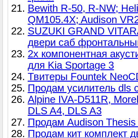
Bewith R-50, R-NW; Heli
QM105.4X; Audison VR
SUZUKI GRAND VITARA
двери саб фронтальны
2х компонентная акуст
для Kia Sportage 3
Твитеры Fountek NeoCD
Продам усилитель dls 
Alpine IVA-D511R, Morel
DLS A4, DLS A3
Продам Audison Thesis 
Продам кит комплект дв