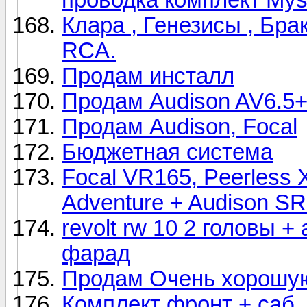
Клара , Генезисы , Брак
RCA.
Продам инсталл
Продам Audison AV6.5
Продам Audison, Focal
Бюджетная система
Focal VR165, Peerless
Adventure + Audison S
revolt rw 10 2 головы +
фарад
Продам Очень хорошу
Комплект фронт + саб