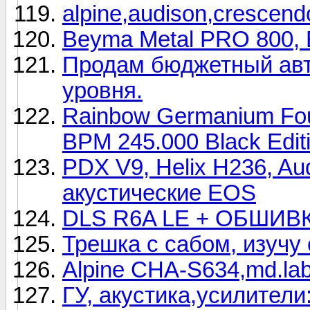
alpine,audison,crescend
Beyma Metal PRO 800, 
Продам бюджетный авт
уровня.
Rainbow Germanium Fou
BPM 245.000 Black Edit
PDX V9, Helix H236, A
акустические EOS
DLS R6A LE + ОБШИВ
Трешка с сабом, изучу 
Alpine CHA-S634,md.la
ГУ, акустика,усилители