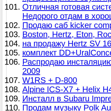
Отличная готовая сист
Недорого отдам в хоро
Продаю саб kicker co
Boston, Hertz, Eton, Ro
на продажу Hertz SV 16
комплект DD+UralConce
Распродаю инсталяцию
2009
W1RS + D-800
Alpine ICS-X7 + Helix
Инсталл в Subaru Impr
Продам музыку Polk A