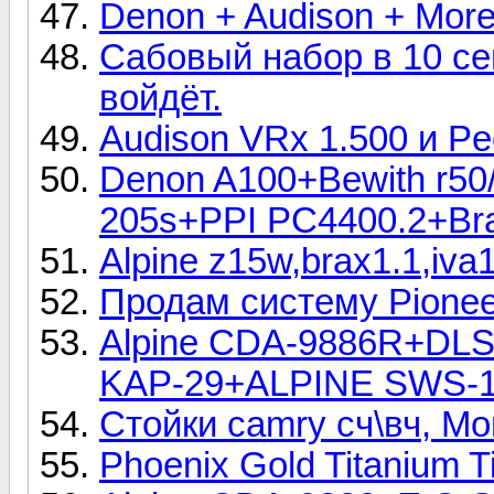
Denon + Audison + More
Сабовый набор в 10 се
войдёт.
Audison VRx 1.500 и Pe
Denon A100+Bewith r50
205s+PPI PC4400.2+Br
Alpine z15w,brax1.1,iv
Продам систему Pioneer;
Alpine CDA-9886R+DL
KAP-29+ALPINE SWS-
Стойки camry сч\вч, Mo
Phoenix Gold Titanium Ti