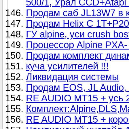
500/1, Урал CCD+Atapi 
Продам саб JL13W7 в к
Продам Helix C 1T+P20
ГУ alpine, уси crush bos
Процессор Alpine PXA
Продам комплект дина
куча усилителей !!!
Ликвидация системы
Продам EOS, JL Audio, 
RE AUDIO MT15 + усь 2
Комплект:Alpine,DLS,M
RE AUDIO MT15 + коро