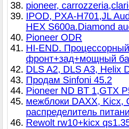
pioneer, carrozzeria,cla
IPOD, PXA-H701,JL Audi
HEX S600a.Diamond au
Pioneer ODR
HI-END. Процессорный
фронт+зад+мощный ба
DLS A2, DLS A3, Helix 
Продам Sinfoni 45.2
Pioneer ND BT 1,GTX P5
межблоки DAXX, Kicx,
распределитель питани
Rewolt rw10+kicx qs1.3