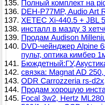
Полный комплект на pio
DEH-P77MP, Audio Art R
XETEC Xi-440.5 + JBL 
инсталл в мазду 3 хетч
Продам Audison Milleni
DVD-чейнджер Alpine 6
пульт, оптика кимбер 1
Бюждетный:ГУ,Акустика
связка: Magnat AD 250,
ODR Carrozzeria rs-d2x, 
Продам хорошую инста
Focal 3w2, Hertz ML280