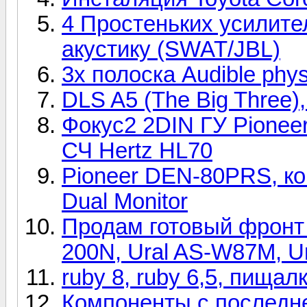
4 Простеньких усилите
акустику (SWAT/JBL)
3х полоска Audible phys
DLS A5 (The Big Three)
Фокус2 2DIN ГУ Pionee
СЧ Hertz HL70
Pioneer DEN-80PRS, ко
Dual Monitor
Продам готовый фронт 
200N, Ural AS-W87M, 
ruby 8, ruby 6,5, пищал
Компоненты с последней