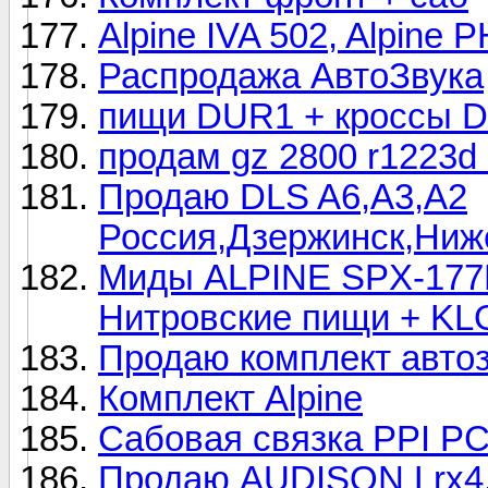
Alpine IVA 502, Alpine
Распродажа АвтоЗвука
пищи DUR1 + кроссы DL
продам gz 2800 r1223d и
Продаю DLS A6,А3,А2
Россия,Дзержинск,Ниже
Миды ALPINE SPX-177
Нитровские пищи + KL
Продаю комплект автоз
Комплект Alpine
Сабовая связка PPI PC
Продаю AUDISON Lrx4