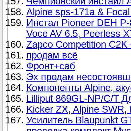
Чемпионский инстайл 
Alpine sps-171a & Focal
Инстал Pioneer DEH P-8
Voce AV 6.5, Peerless
Zapco Competition C2K 
продам всё
Фронт+саб
Эх продам несостоявши
Компоненты Alpine, аку
Lilliput 869GL-NP/C/T 
Kicker ZX, Alpine SWR, 
Усилитель Blaupunkt G
проводка комплект My