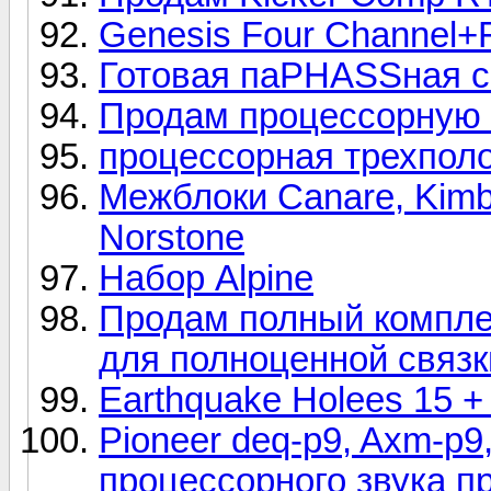
Genesis Four Channel+Fo
Готовая паPHASSная с
Продам процессорную
процессорная трехпол
Межблоки Canare, Kimbe
Norstone
Набор Alpine
Продам полный компле
для полноценной связ
Earthquake Holees 15 
Pioneer deq-p9, Axm-p9
процессорного звука п