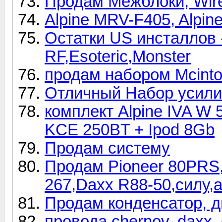
Продам Межблоки, Wir
Alpine MRV-F405, Alpi
Остатки US инсталлов
RF,Esoteric,Monster
продам набором Mcin
Отличный Набор усилит
комплект Alpine IVA W
KCE 250BT + Ipod 8Gb
Продам систему
Продам Pioneer 80PRS,
267,Daxx R88-50,силу,а
Продам конденсатор, 
провода chernov, daxx, 