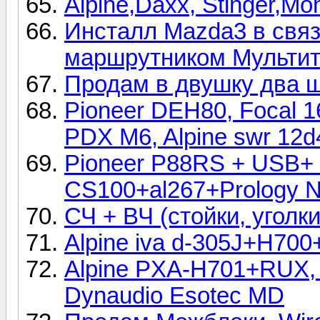
Alpine,Daxx, Stinger,Mo
Инсталл Mazda3 в связ
маршрутником Мультитр
Продам в двушку два 
Pioneer DEH80, Focal 16
PDX M6, Alpine swr 12d
Pioneer P88RS + USB
CS100+al267+Prology N
СЧ + ВЧ (стойки, уголк
Alpine iva d-305J+H7
Alpine PXA-H701+RUX, 
Dynaudio Esotec MD