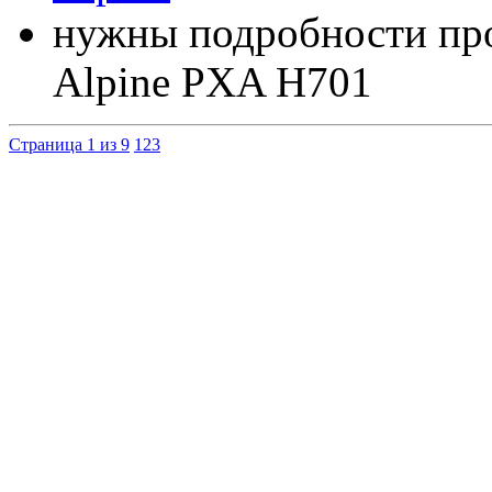
нужны подробности пр
Alpine PXA H701
Страница 1 из 9
1
2
3