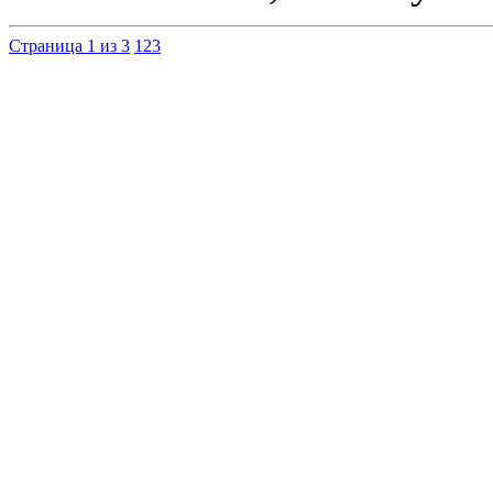
Страница 1 из 3
1
2
3