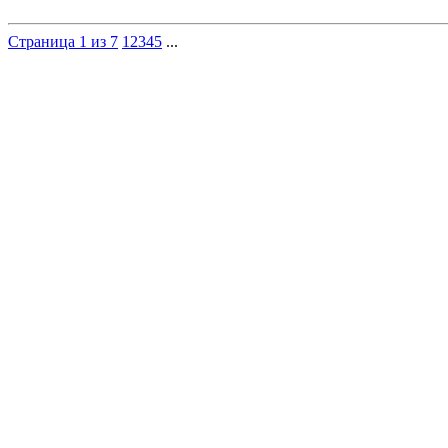
Страница 1 из 7
1
2
3
4
5
...