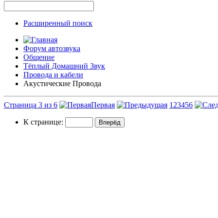
Расширенный поиск
Форум автозвука
Общение
Тёплый Домашний Звук
Провода и кабели
Акустические Провода
Страница 3 из 6
Первая
1
2
3
4
5
6
К странице: