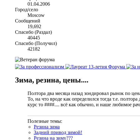
01.04.2006
Город/село
Moscow
Сообщений
19,692
Спасибо (Раздал)
40445
Спасибо (Получил)
42182
Зима, резина, цены....
Полтора два месяца назад зондировал рынок по цен
То, на что вроде как определился тогда т.е. полтор
курс то ####.... всё как обычно, и наше любимое ра
Полезные темы:
Резина зима
Задний привод зимой!
Резина на зиму???