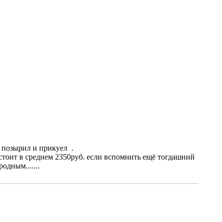
. позырил и прикуел
.
р стоит в среднем 2350руб. если вспомнить ещё тогдашний
одным.......