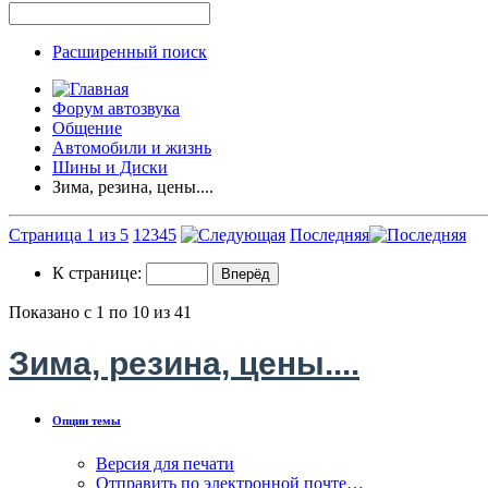
Расширенный поиск
Форум автозвука
Общение
Автомобили и жизнь
Шины и Диски
Зима, резина, цены....
Страница 1 из 5
1
2
3
4
5
Последняя
К странице:
Показано с 1 по 10 из 41
Зима, резина, цены....
Опции темы
Версия для печати
Отправить по электронной почте…