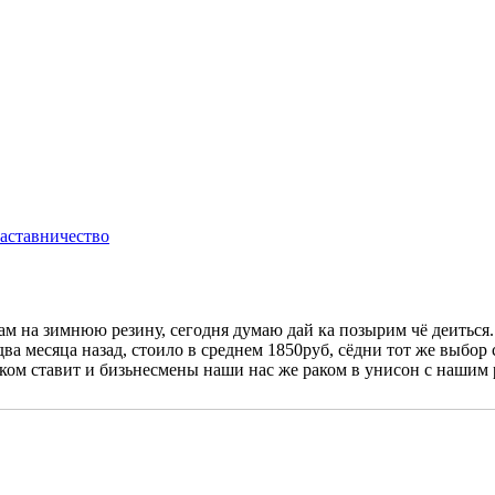
ам на зимнюю резину, сегодня думаю дай ка позырим чё деиться
а два месяца назад, стоило в среднем 1850руб, сёдни тот же выбо
чком ставит и бизьнесмены наши нас же раком в унисон с нашим р