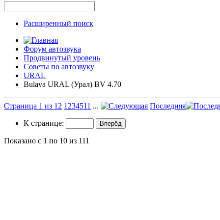
Расширенный поиск
Форум автозвука
Продвинутый уровень
Советы по автозвуку
URAL
Bulava URAL (Урал) BV 4.70
Страница 1 из 12
1
2
3
4
5
11
...
Последняя
К странице:
Показано с 1 по 10 из 111