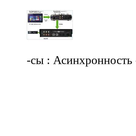
-сы : Асинхронность
Какая схема лучше ?
ОСНОВНОЙ ВОПРОС :
оптике, будет ли ощу
Т.е. я сравниваю зна