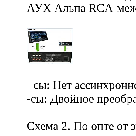
АУХ Альпа RCA-меж
+сы: Нет ассинхронн
-сы: Двойное преоб
Схема 2. По опте от з