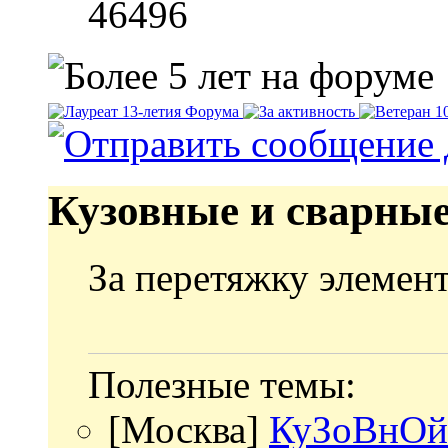
46496
Кузовные и сварны
За перетяжку элемен
Полезные темы:
[Москва]
КуЗоВнОй