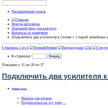
Расширенный поиск
Форум автозвука
Хороший звук для каждого
Вопросы от новичков
Подключить два усилителя к голове с 1 парой линейных
Страница 2 из 4
Первая
1
2
3
4
К странице:
Показано с 11 по 20 из 37
Подключить два усилителя к
Опции темы
Версия для печати
Подписаться на эту тему…