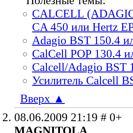
Полезные темы:
CALCELL (ADAGIO)
CA 450 или Hertz EP
Adagio BST 150.4 и
CalCell POP 130.4 и
Calcell/Adagio BST 
Усилитель Calcell B
Вверх
▲
08.06.2009
21:19
# 0+
MAGNITOLA