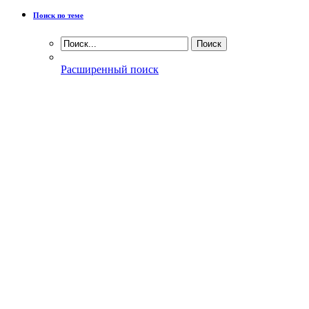
Поиск по теме
Расширенный поиск
Отображение
Линейный вид
Комбинированный вид
Древовидный вид
23.12.2009
03:57
#1
burjuy
Энтузиаст
Стажер
Репутация:
0
Регистрация
23.12.2009
Город/село
EU
Сообщений