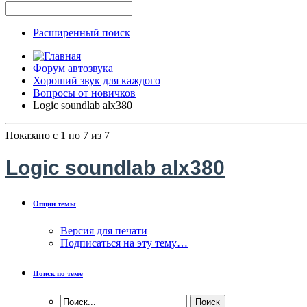
Расширенный поиск
Форум автозвука
Хороший звук для каждого
Вопросы от новичков
Logic soundlab alx380
Показано с 1 по 7 из 7
Logic soundlab alx380
Опции темы
Версия для печати
Подписаться на эту тему…
Поиск по теме