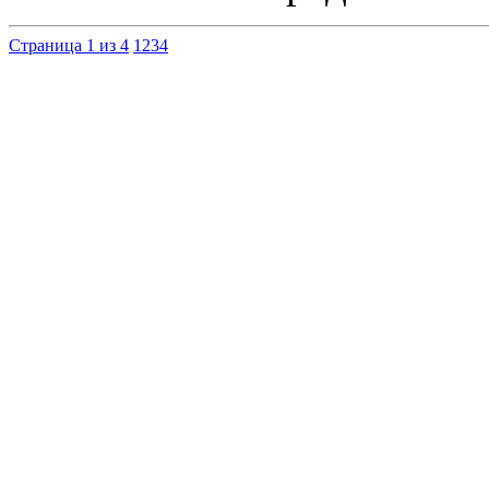
Страница 1 из 4
1
2
3
4