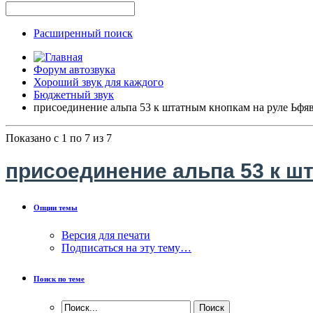
Расширенный поиск
Форум автозвука
Хороший звук для каждого
Бюджетный звук
присоединение альпа 53 к штатным кнопкам на руле Ьфя
Показано с 1 по 7 из 7
присоединение альпа 53 к ш
Опции темы
Версия для печати
Подписаться на эту тему…
Поиск по теме