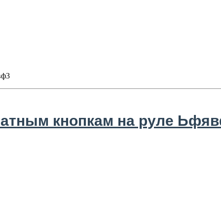
вф3
татным кнопкам на руле Ьфя