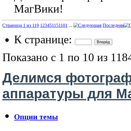
МагВики!
Страница 1 из 119
1
2
3
4
5
11
51
101
...
Последняя
К странице:
Показано с 1 по 10 из 118
Делимся фотограф
аппаратуры для М
Опции темы