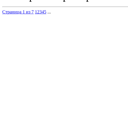
Страница 1 из 7
1
2
3
4
5
...