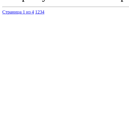
Страница 1 из 4
1
2
3
4