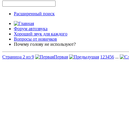
Расширенный поиск
Форум автозвука
Хороший звук для каждого
Вопросы от новичков
Почему голову не используют?
Страница 2 из 9
Первая
1
2
3
4
5
6
...