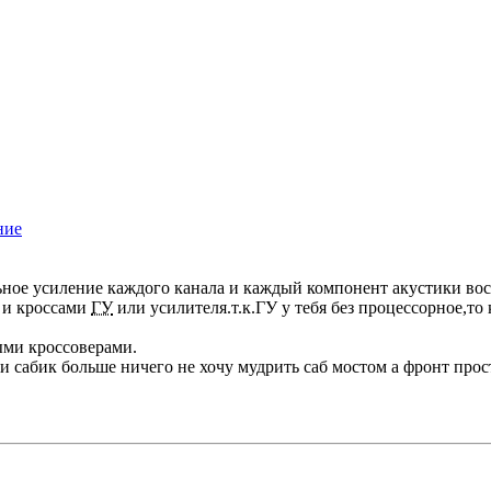
ельное усиление каждого канала и каждый компонент акустики во
к и кроссами
ГУ
или усилителя.т.к.ГУ у тебя без процессорное,то 
ыми кроссоверами.
ь и сабик больше ничего не хочу мудрить саб мостом а фронт пр