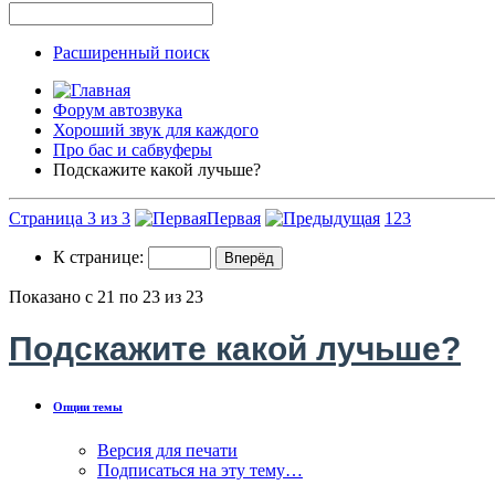
Расширенный поиск
Форум автозвука
Хороший звук для каждого
Про бас и сабвуферы
Подскажите какой лучьше?
Страница 3 из 3
Первая
1
2
3
К странице:
Показано с 21 по 23 из 23
Подскажите какой лучьше?
Опции темы
Версия для печати
Подписаться на эту тему…