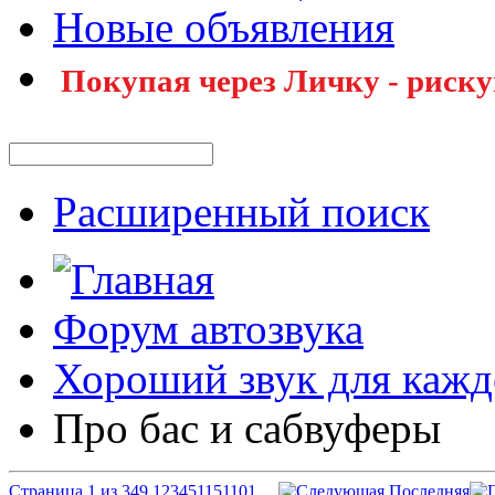
Новые объявления
Покупая через Личку - риску
Расширенный поиск
Форум автозвука
Хороший звук для кажд
Про бас и сабвуферы
Страница 1 из 349
1
2
3
4
5
11
51
101
...
Последняя