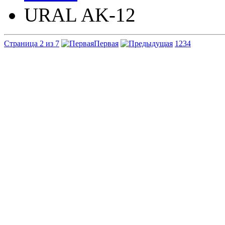
URAL AK-12
Страница 2 из 7
Первая
1
2
3
4