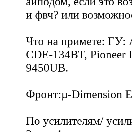
айподом, если это в
и фвч? или возможно
Что на примете: ГУ: 
CDE-134BT, Pioneer 
9450UB.
Фронт:µ-Dimension E
По усилителям/ усил